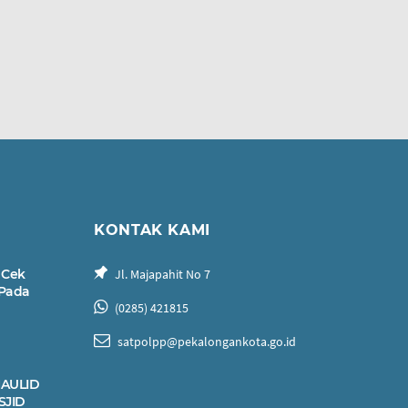
KONTAK KAMI
 Cek
Jl. Majapahit No 7
 Pada
(0285) 421815
satpolpp@pekalongankota.go.id
AULID
SJID